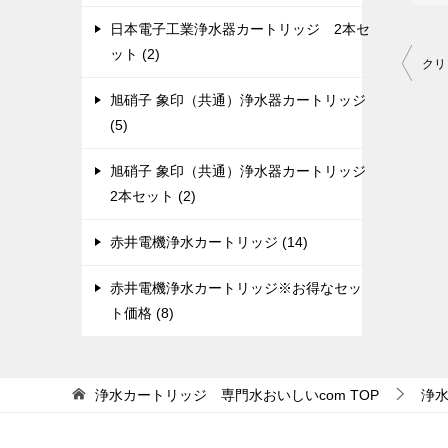
日本電子工業浄水器カートリッジ 2本セ
ット (2)
投
クリ
稿
旭硝子 象印（共通）浄水器カートリッジ
ナ
(5)
ビ
旭硝子 象印（共通）浄水器カートリッジ
ゲ
2本セット (2)
ー
赤井電機浄水カートリッジ (14)
シ
ョ
赤井電機浄水カートリッジ※お得なセッ
ン
ト価格 (8)
浄水カートリッジ 専門水おいしいcom
TOP
浄