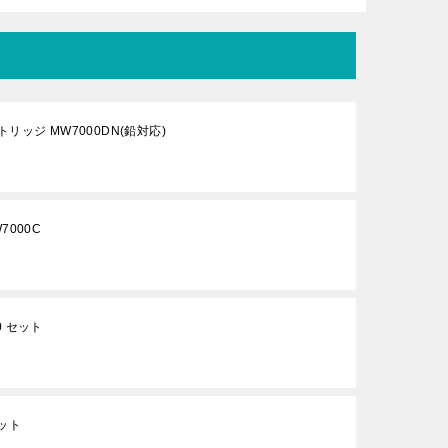
ッジ MW7000DN(鉛対応)
000C
0 セット
セット