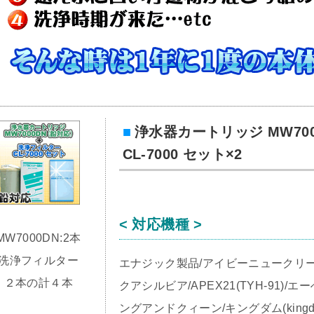
浄水器カートリッジ MW70
CL-7000 セット×2
< 対応機種 >
MW7000DN:2本
洗浄フィルター
エナジック製品/アイビーニュークリーン(
２本の計４本
クアシルビア/APEX21(TYH-91)
ングアンドクィーン/キングダム(kingdo