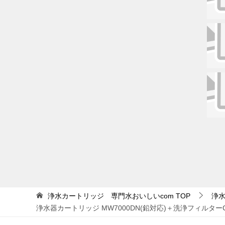
投
稿
ナ
ビ
浄水カートリッジ 専門水おいしいcom
TOP
浄
浄水器カートリッジ MW7000DN(鉛対応)＋洗浄フィルターCL
ゲ