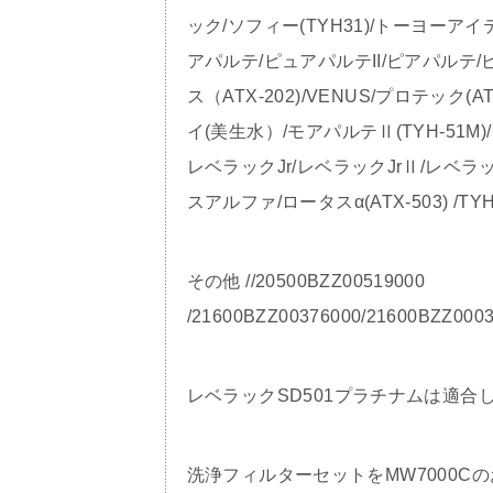
ック/ソフィー(TYH31)/トーヨーアイ
アパルテ/ピュアパルテII/ピアパルテ/ピ
ス（ATX-202)/VENUS/プロテック(A
イ(美生水）/モアパルテⅡ(TYH-51M
レベラックJr/レベラックJrⅡ/レベラ
スアルファ/ロータスα(ATX-503) /TYH33
その他 //20500BZZ00519000
/21600BZZ00376000/21600BZZ000
レベラックSD501プラチナムは適合
洗浄フィルターセットをMW7000Cの